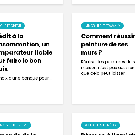
QUE ET CRÉDIT
IMMOBILIER ET TRAVAUX
dit à la
Comment réussir
nsommation, un
peinture de ses
mparateur fiable
murs ?
r faire le bon
Réaliser les peintures de 
oix
maison n’est pas aussi s
que cela peut laisser...
hoix d’une banque pour...
AGES ET TOURISME
ACTUALITÉS ET MÉDIA