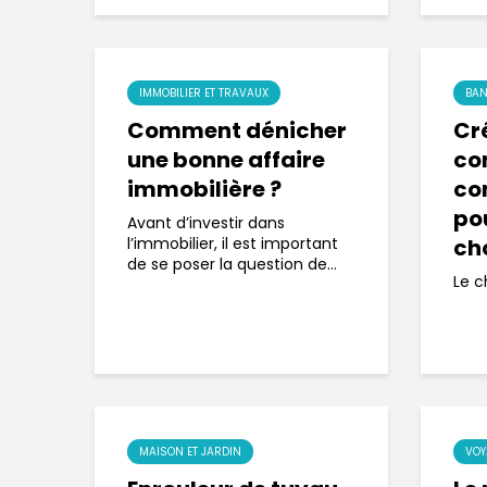
IMMOBILIER ET TRAVAUX
BAN
Comment dénicher
Cré
une bonne affaire
co
immobilière ?
co
pou
Avant d’investir dans
l’immobilier, il est important
ch
de se poser la question de...
Le c
MAISON ET JARDIN
VOY