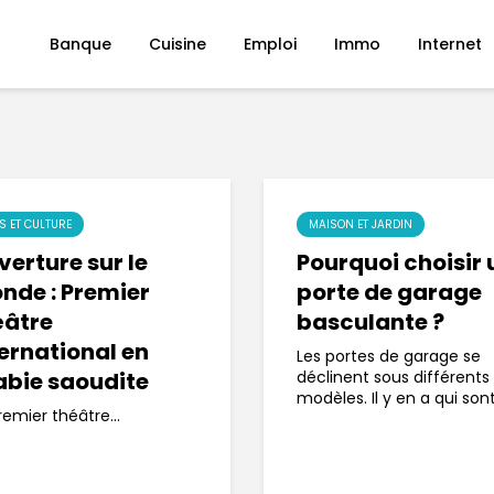
Banque
Cuisine
Emploi
Immo
Internet
S ET CULTURE
MAISON ET JARDIN
erture sur le
Pourquoi choisir 
nde : Premier
porte de garage
éâtre
basculante ?
ternational en
Les portes de garage se
abie saoudite
déclinent sous différents
modèles. Il y en a qui sont.
remier théâtre...