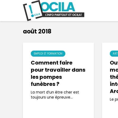
août 2018
EMPLOI ET FORMATION
ART
Comment faire
Ouv
pour travailler dans
mo
les pompes
th
funèbres ?
in
Ar
La mort d’un être cher est
toujours une épreuve...
Le p