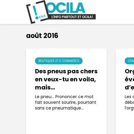
août 2016
BOUTIQUES ET E-COMMERCE
COM
Des pneus pas chers
Or
en veux-tu en voila,
év
mais…
d’
Le pneu… Prononcer ce mot
Les 
fait souvent sourire, pourtant
déb
sans ce pneumatique...
l’or