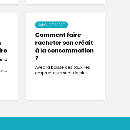
BANQUE ET CRÉDIT
Comment faire
n
racheter son crédit
ire
à la consommation
?
r la
Avec la baisse des taux, les
n...
emprunteurs sont de plus...