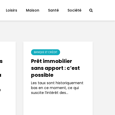
Loisirs
Maison
Santé
Société
BANQUE ET CRÉDIT
es
Prêt immobilier
sans apport : c’est
a
possible
Les taux sont historiquement
bas en ce moment, ce qui
a
suscite l’intérêt des...