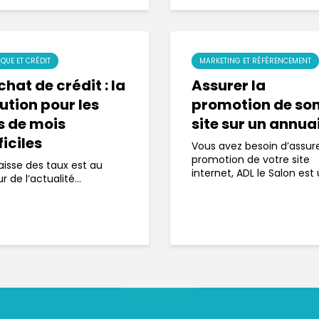
QUE ET CRÉDIT
MARKETING ET RÉFÉRENCEMENT
hat de crédit : la
Assurer la
ution pour les
promotion de so
s de mois
site sur un annua
ficiles
Vous avez besoin d’assure
promotion de votre site
aisse des taux est au
internet, ADL le Salon est u
r de l’actualité...