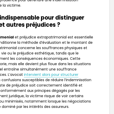
isprudence pour défendre une indemnisation
e la victime.
l indispensable pour distinguer
et autres préjudices ?
imonial
et préjudice extrapatrimonial est essentielle
 conditionne la méthode d’évaluation et le montant de
patrimonial concerne les souffrances physiques et
e vie ou le préjudice esthétique, tandis que le
ivement les conséquences économiques. Cette
rie, mais elle devient plus floue dans les situations
l entraîne simultanément une souffrance
rces. L’avocat
intervient alors pour structurer
s confusions susceptibles de réduire l’indemnisation
oste de préjudice soit correctement identifié et
onformément aux principes dégagés par les
nt juridique, la victime risque de voir certains
 ou minimisés, notamment lorsque les négociations
dominé par les intérêts des assureurs.