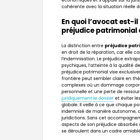
économiques et s’appuie sur la jur
cohérente avec la situation réelle d
En quoi l’avocat est-i
préjudice patrimonial 
La distinction entre
préjudice patr
en droit de la réparation, car elle
l’indemnisation. Le préjudice extra
psychiques, l’atteinte à la qualité d
préjudice patrimonial vise exclus
frontière peut sembler claire en théo
complexes où un dommage corpore
personnelle et une perte de ressou
juridiquement le dossier
et éviter le
globale. Il veille à ce que chaque p
indemnisé de manière autonome, c
juridictions. Sans cet accompagneme
aspects de son préjudice absorbés
se déroulent dans un cadre amiable 