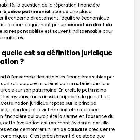
lité, la question de la réparation financière
préjudice patrimonial
occupe une place
r il concerne directement l’équilibre économique
urquoi l’accompagnement par un
avocat en droit du
e la responsabilité
est souvent indispensable pour
demnitaires.
 quelle est sa définition juridique
ation ?
d à l’ensemble des atteintes financières subies par
’il soit corporel, matériel ou immatériel, dès lors
ble sur son patrimoine. En droit, le patrimoine
 les revenus, mais aussi la capacité de gain et les
ette notion juridique repose sur le principe
le, selon lequel la victime doit être replacée,
on financière qui aurait été la sienne en l’absence du
 cette évaluation est rarement évidente, car elle
res et de démontrer un lien de causalité précis entre
économiques. C’est précisément à ce stade que